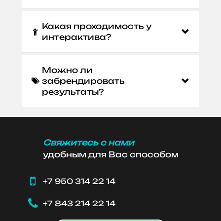
Какая проходимость у

интерактива?
Можно ли
забрендировать

результаты?
Свяжитесь с нами
удобным для Вас способом

+7 950 314 22 14

+7 843 214 22 14