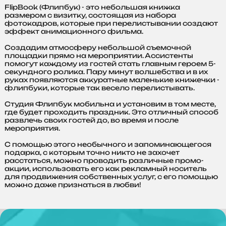
FlipBook (Флипбук) - это небольшая книжка
размером с визитку, состоящая из набора
фотокадров, которые при перелистывании создают
эффект анимационного фильма.
Создадим атмосферу небольшой съемочной
площадки прямо на мероприятии. Ассистенты
помогут каждому из гостей стать главным героем 5-
секундного ролика. Пару минут волшебства и в их
руках появляются аккуратные маленькие книжечки -
флипбуки, которые так весело перелистывать.
Студия Флипбук мобильна и установим в том месте,
где будет проходить праздник. Это отличный способ
развлечь своих гостей до, во время и после
мероприятия.
С помощью этого необычного и запоминающегося
подарка, с которым точно никто не захочет
расстаться, можно проводить различные промо-
акции, использовать его как рекламный носитель
для продвижения собственных услуг, с его помощью
можно даже признаться в любви!