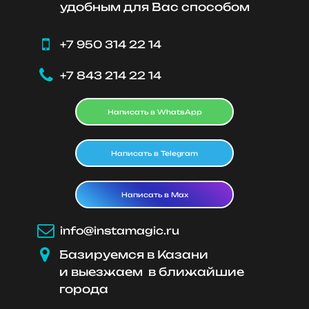
удобным для Вас способом

+7 950 314 22 14

+7 843 214 22 14
Написать в WhatsApp
Написать в Telegram
Написать в Max

info@instamagic.ru

Базируемся в Казани
и выезжаем в ближайшие
города