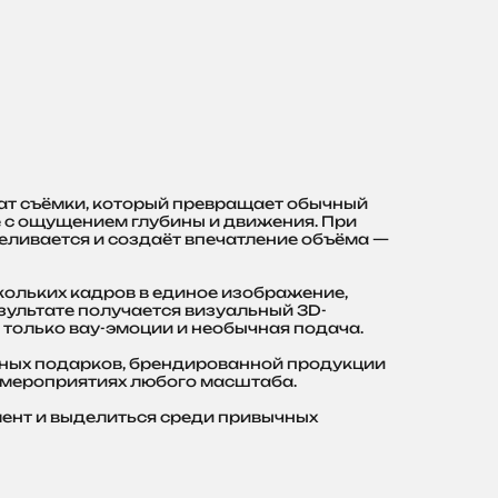
т съёмки, который превращает обычный
 с ощущением глубины и движения. При
реливается и создаёт впечатление объёма —
кольких кадров в единое изображение,
езультате получается визуальный 3D-
только вау-эмоции и необычная подача.
тных подарков, брендированной продукции
 мероприятиях любого масштаба.
ент и выделиться среди привычных