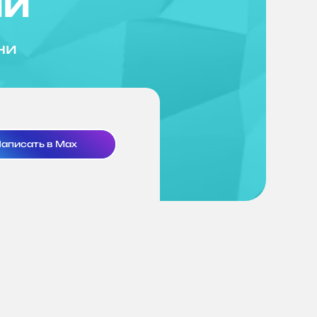
ий
ни
аписать в Max