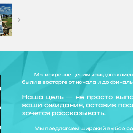
Мы искренне ценим каждого клиента 
были в восторге от начала и до финал
Наша цель — не просто выпо
ваши ожидания, оставив посл
хочется рассказывать.
Мы предлагаем широкий выбор совр