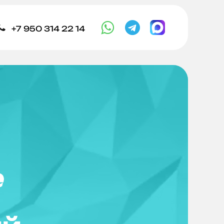



+7 950 314 22 14
е