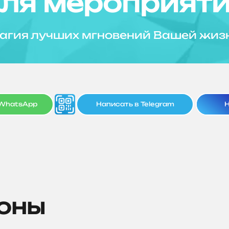
ля мероприят
агия лучших мгновений Вашей жиз
 WhatsApp
Написать в Telegram
Н
зоны