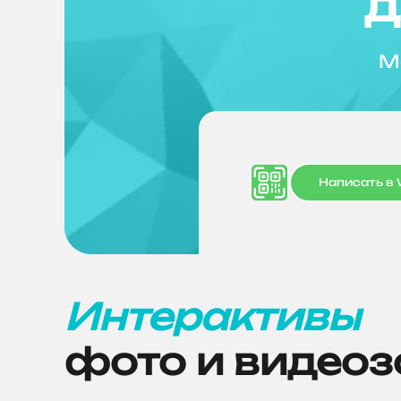
д
М
Написать в
Интерактивы
фото и видео