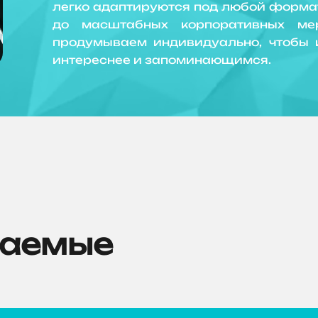
легко адаптируются под любой формат
до масштабных корпоративных ме
продумываем индивидуально, чтобы 
интереснее и запоминающимся.
ваемые