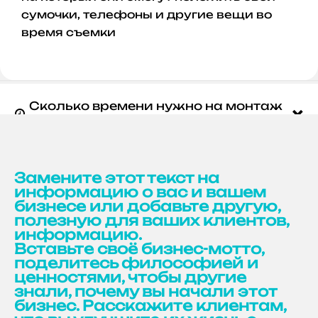
сумочки, телефоны и другие вещи во
время съемки
Сколько времени нужно на монтаж

и демонтаж?
Какая проходимость у интерктива

Замените этот текст на
информацию о вас и вашем
бизнесе или добавьте другую,
Можно ли забрендировать
полезную для ваших клиентов,

результаы
информацию.
Вставьте своё бизнес-мотто,
поделитесь философией и
ценностями, чтобы другие
знали, почему вы начали этот
бизнес. Расскажите клиентам,