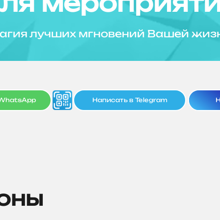
ля мероприят
агия лучших мгновений Вашей жиз
 WhatsApp
Написать в Telegram
Н
зоны