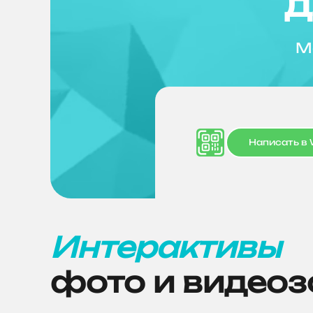
д
М
Написать в
Интерактивы
фото и видео