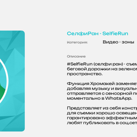
СелфиРан - SelfieRun
Видео - зоны
Категория:
Описание
#SelfieRun (селфи ран) - с
беговой дорожки на зеленом
пространство.
Функция Хромакей заменяет
добавляя музыку и визуаль
отправляется с сенсорной п
моментально в WhatsApp.
Представляет из себя конст
для съемки хорошо освещен
гарантировано эффектным и
любят публиковать в соц.сет