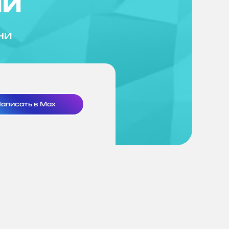
ий
ни
аписать в Max