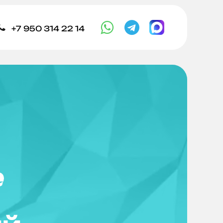



+7 950 314 22 14
е