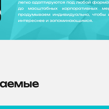
легко адаптируются под любой формат
до масштабных корпоративных ме
продумываем индивидуально, чтобы 
интереснее и запоминающимся.
ваемые