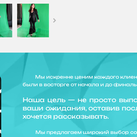
Мы искренне ценим каждого клиента 
были в восторге от начала и до финал
Наша цель — не просто выпо
ваши ожидания, оставив посл
хочется рассказывать.
Мы предлагаем широкий выбор совр