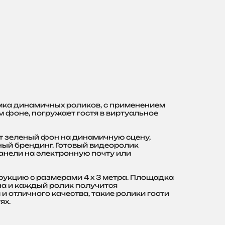
ъемка динамичных роликов, с применением
 фоне, погружает гостя в виртуальное
 зеленый фон на динамичную сцену,
ный брендинг. Готовый видеоролик
анели на электронную почту или
рукцию с размерами 4 х 3 метра. Площадка
а и каждый ролик получится
 отличного качества, такие ролики гости
ях.