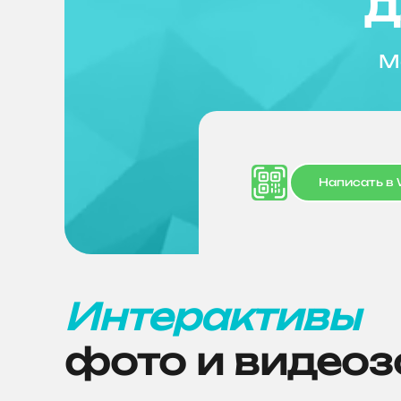
д
М
Написать в
Интерактивы
фото и видео