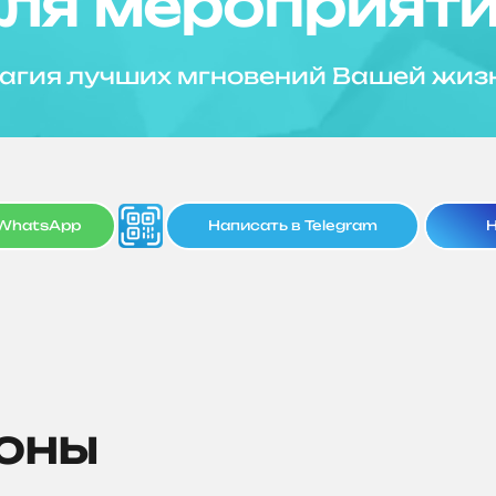
ля мероприят
агия лучших мгновений Вашей жиз
 WhatsApp
Написать в Telegram
Н
зоны