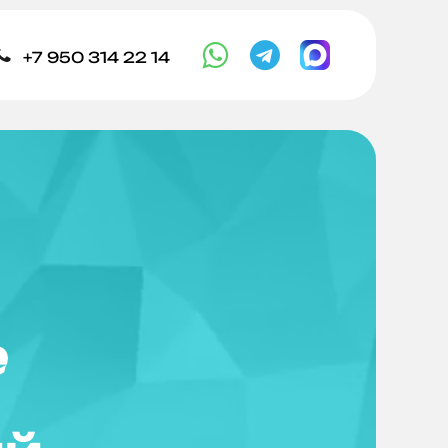



+7 950 314 22 14
е