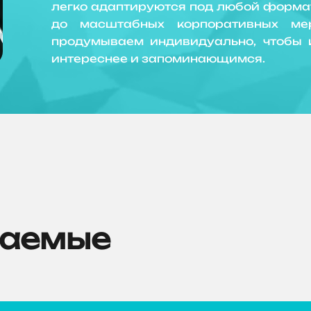
легко адаптируются под любой формат
до масштабных корпоративных ме
продумываем индивидуально, чтобы 
интереснее и запоминающимся.
ваемые