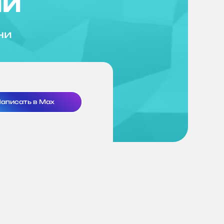
ий
ни
аписать в Max