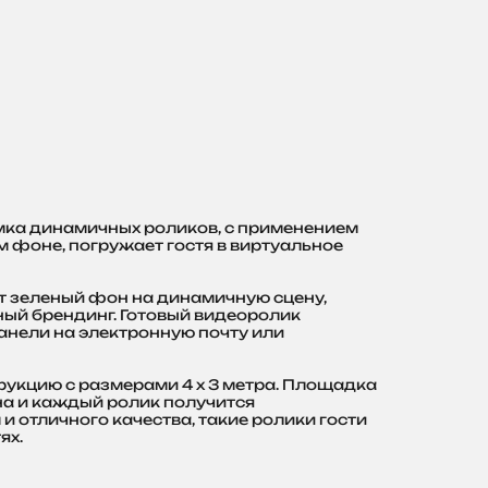
ъемка динамичных роликов, с применением
 фоне, погружает гостя в виртуальное
 зеленый фон на динамичную сцену,
ный брендинг. Готовый видеоролик
анели на электронную почту или
рукцию с размерами 4 х 3 метра. Площадка
а и каждый ролик получится
 отличного качества, такие ролики гости
ях.