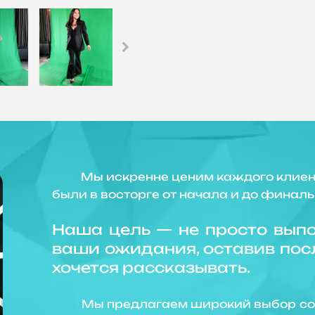
Мы искренне ценим каждого клиента 
были в восторге от начала и до финал
Наша цель — не просто выпо
ваши ожидания, оставив посл
хочется рассказывать.
Мы предлагаем широкий выбор совр