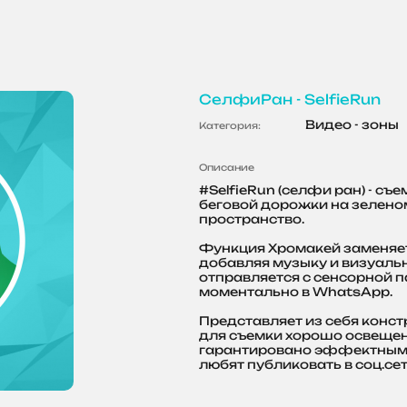
СелфиРан - SelfieRun
Видео - зоны
Категория:
Описание
#SelfieRun (селфи ран) - с
беговой дорожки на зеленом
пространство.
Функция Хромакей заменяет
добавляя музыку и визуаль
отправляется с сенсорной п
моментально в WhatsApp.
Представляет из себя конст
для съемки хорошо освещен
гарантировано эффектным и
любят публиковать в соц.сет