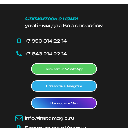
Свяжитесь с нами
удобным для Вас способом

+7 950 314 22 14

+7 843 214 22 14
Написать в WhatsApp
Написать в Telegram
Написать в Max

info@instamagic.ru