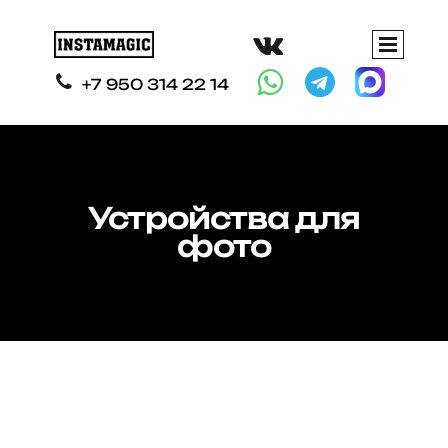




+7 950 314 22 14
Устройства для
фото